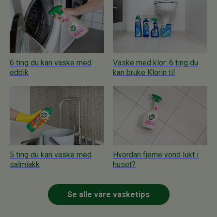
gjenvinnes som restavfall.
Vi arbeider med løsninger hvor vi utforsker bruken av
bærekraftige materialer som cellulose på alle lagene i
moppen, men vi ser at festevnen og skrubbeevnen til
produktet blir veldig dårlig. Det er med andre ord
utfordrende å møte kravene vi stiller til en bærekraftig
6 ting du kan vaske med
Vaske med klor: 6 ting du
engangsvåtmopp, men vi arbeider videre og ser i disse
eddik
kan bruke Klorin til
dager på miljøvennligere alternativer.
5 ting du kan vaske med
Hvordan fjerne vond lukt i
salmiakk
huset?
Se alle våre vasketips