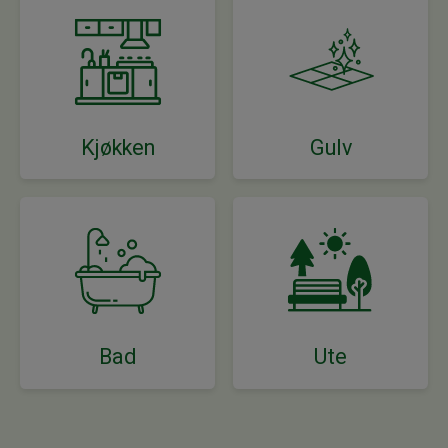
Kjøkken
Gulv
Bad
Ute