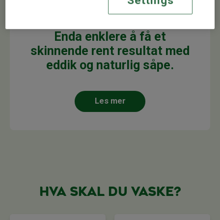
Settings
RENGJØRING MED NATURLIGE INGREDIENSER
Enda enklere å få et
skinnende rent resultat med
eddik og naturlig såpe.
Les mer
Hva skal du vaske?