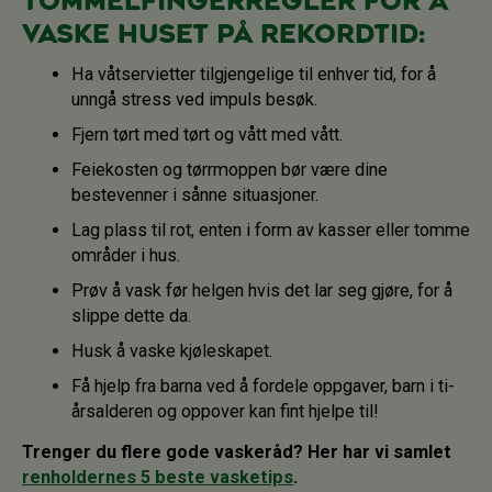
Tommelfingerregler for å
vaske huset på rekordtid
:
Ha våtservietter tilgjengelige til enhver tid, for å
unngå stress ved impuls besøk.
Fjern tørt med tørt og vått med vått.
Feiekosten og tørrmoppen bør være dine
bestevenner i sånne situasjoner.
Lag plass til rot, enten i form av kasser eller tomme
områder i hus.
Prøv å vask før helgen hvis det lar seg gjøre, for å
slippe dette da.
Husk å vaske kjøleskapet.
Få hjelp fra barna ved å fordele oppgaver, barn i ti-
årsalderen og oppover kan fint hjelpe til!
Trenger du flere gode vaskeråd? Her har vi samlet
renholdernes 5 beste vasketips
.