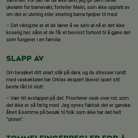
sammen. For det får de ikke lønn, jeg gir dem heller
ukelønn for barnevakt, forteller Malin, som ikke opptatt av
om det er uteting eller inneting barna hjelper til med.
– Det viktigste er at de lærer å se selv at nå er det ikke
koselig her, sånn at de får et bevisst forhold til å gjøre det
som fungerer i en familie.
Slapp av
Om besøket ditt snart står på døra, og du stresser rundt
med vaskekluten har Orklas ekspert likevel spart sitt
beste råd til slutt:
– Vær litt avslappet på det. Prioriterer vask over rot, som
det ikke er så farlig med. Jeg synes faktisk det er ganske
ålreit å komme på besøk til folk som ikke har det helt
”shinet”.