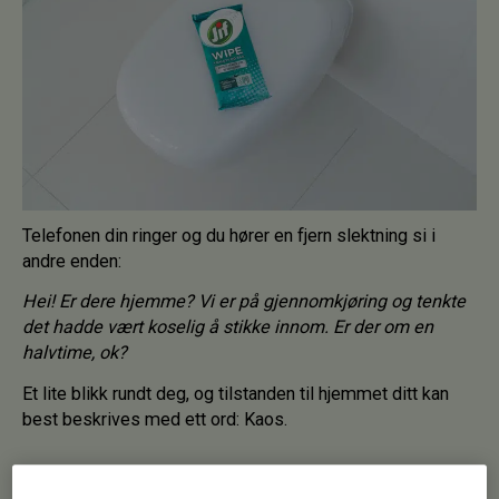
Telefonen din ringer og du hører en fjern slektning si i
andre enden:
Hei! Er dere hjemme? Vi er på gjennomkjøring og tenkte
det hadde vært koselig å stikke innom. Er der om en
halvtime, ok?
Et lite blikk rundt deg, og tilstanden til hjemmet ditt kan
best beskrives med ett ord: Kaos.
Prioriter kjøkken og