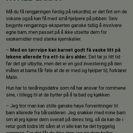
Må du få rengjøringen ferdig på rekordtid, er det fint om de
voksne også kan få med små hjelpere på jobben. Selv
begynte rengjørings-eksperten ganske tidlig å involvere
egne barn, men passet på å ikke utsette dem for
vaskemidler med sterke kjemikalier.
–
Med en tørrvipe kan barnet godt få vaske litt på
lekene allerede fra ett-to års alder.
Det tar jo litt tid
før det gir utbytte, men det er en god investering på den
måten at barna får føle at de er med og hjelper til, forklarer
Malin.
Hun har to tenåringsdøtre som nå har ansvar for rommene
sine, i tillegg til at de bytter på å ta bad og kjøkken.
– Jeg tror man kan stille ganske høye forventninger til
barn allerede fra tiårsalderen. Jeg snakker med mine barn
om at jeg kjører dem overalt på deres ting, så da kan de i
retur godt bidra litt sånn at vi alle kan ha det hyggelig