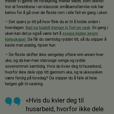
mener vi gjerne litt forskjellig, mener Malin, som likevel
tror at foreldrene i en klassisk småbarnsfamilie nok har
behov for å gå over de fleste rom i alle fall en gang i uken.
– Det spørs jo litt på hvor flink du er til å holde orden i
hverdagen.
Bad og toalett trenger jo fort en vask
. En gang i
uken kan det jo også være lurt å
sveipe kluten innom
kjøleskapet
. Da får du samtidig ryddet litt, så du slipper å
kaste mat unødig, tipser hun.
– De fleste skifter ikke sengetøy oftere enn annen hver
uke, og da kan man støvsuge senga og rydde
soverommet samtidig. Hvis du kvier deg til husarbeid,
hvorfor ikke dele opp litt gjennom uka, og la ukevasken
være ferdig på torsdag? Da slipper du å føle at hele
helgen går til vasking.
«Hvis du kvier deg til
husarbeid, hvorfor ikke dele